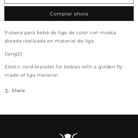
FUN
FUN
MOSKA
MOSKA
Comprar ahora
DORADA
DORADA
BABY
BABY
Pulsera para bebé de liga de color con moska
dorada realizada en material de liga.
[lang2]
Elastic cord bracelet for babies with a golden fly
made of liga material.
Share