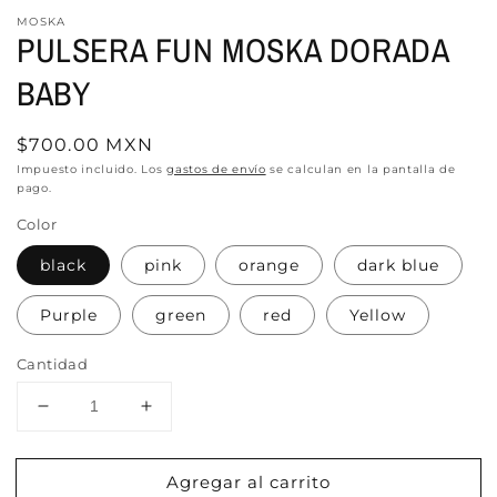
MOSKA
PULSERA FUN MOSKA DORADA
BABY
Precio
$700.00 MXN
habitual
Impuesto incluido. Los
gastos de envío
se calculan en la pantalla de
pago.
Color
black
pink
orange
dark blue
Purple
green
red
Yellow
Cantidad
Reducir
Aumentar
cantidad
cantidad
para
para
Agregar al carrito
PULSERA
PULSERA