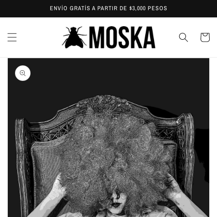
Ir
ENVÍO GRATÍS A PARTIR DE $3,000 PESOS
directamente
al contenido
Carrit
Ir
directamente
a la
información
del producto