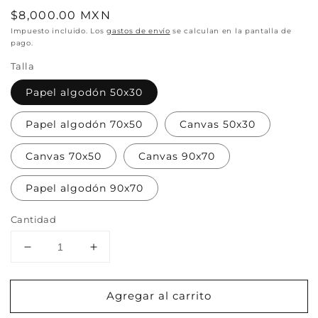
Precio
$8,000.00 MXN
habitual
Impuesto incluido. Los
gastos de envío
se calculan en la pantalla de
pago.
Talla
Papel algodón 50x30
Papel algodón 70x50
Canvas 50x30
Canvas 70x50
Canvas 90x70
Papel algodón 90x70
Cantidad
Reducir
Aumentar
cantidad
cantidad
para
para
Agregar al carrito
MOSKart
MOSKart
6
6