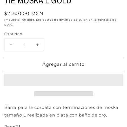
TIE MOSKA L GOLD
Precio
$2,700.00 MXN
habitual
Impuesto incluido. Los
gastos de envío
se calculan en la pantalla de
pago.
Cantidad
Reducir
Aumentar
cantidad
cantidad
para
para
Agregar al carrito
TIE
TIE
MOSKA
MOSKA
L
L
GOLD
GOLD
Barra para la corbata con terminaciones de moska
tamaño L realizada en plata con baño de oro.
[lang2]