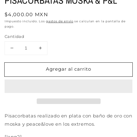
PISACORBATAS MOSKA & P&L
Precio
$4,000.00 MXN
habitual
Impuesto incluido. Los
gastos de envío
se calculan en la pantalla de
pago.
Cantidad
Reducir
Aumentar
cantidad
cantidad
para
para
Agregar al carrito
PISACORBATAS
PISACORBATAS
MOSKA
MOSKA
&amp;
&amp;
P&amp;L
P&amp;L
Pisacorbatas realizado en plata con baño de oro con
moska y peace&love en los extremos.
[lang2]