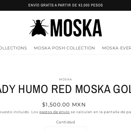
ENVÍO GRATÍS A PARTIR DE $3,000 PESOS
OLLECTIONS
MOSKA POSH COLLECTION
MOSKA EVE
amente
MOSKA
ADY HUMO RED MOSKA GO
ación
oducto
Precio
$1,500.00 MXN
habitual
uesto incluido. Los
gastos de envío
se calculan en la pantalla de p
Cantidad