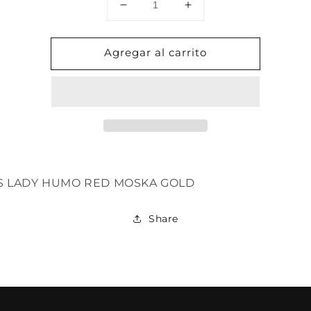
Reducir
Aumentar
cantidad
cantidad
para
para
Agregar al carrito
LADY
LADY
HUMO
HUMO
RED
RED
MOSKA
MOSKA
GOLD
GOLD
S LADY HUMO RED MOSKA GOLD
Share