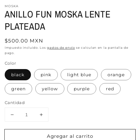
MOSKA
ANILLO FUN MOSKA LENTE
PLATEADA
Precio
$500.00 MXN
habitual
Impuesto incluido. Los
gastos de envío
se calculan en la pantalla de
pago.
Color
black
pink
light blue
orange
green
yellow
purple
red
Cantidad
Reducir
Aumentar
cantidad
cantidad
para
para
Agregar al carrito
ANILLO
ANILLO