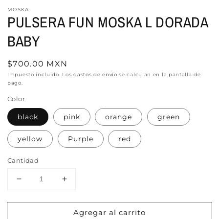
MOSKA
PULSERA FUN MOSKA L DORADA
BABY
Precio
$700.00 MXN
habitual
Impuesto incluido. Los
gastos de envío
se calculan en la pantalla de
pago.
Color
black
pink
orange
green
yellow
Purple
red
Cantidad
Reducir
Aumentar
cantidad
cantidad
para
para
Agregar al carrito
PULSERA
PULSERA