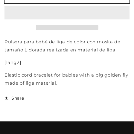
FUN
FUN
MOSKA
MOSKA
L
L
DORADA
DORADA
BABY
BABY
Pulsera para bebé de liga de color con moska de
tamaño L dorada realizada en material de liga.
[lang2]
Elastic cord bracelet for babies with a big golden fly
made of liga material.
Share