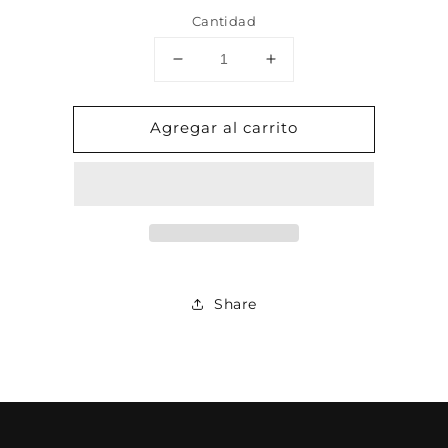
Cantidad
Reducir
Aumentar
cantidad
cantidad
para
para
Agregar al carrito
ARETE
ARETE
CUFF
CUFF
CIRCULOS
CIRCULOS
PLATA/PAV
PLATA/PAV
Share