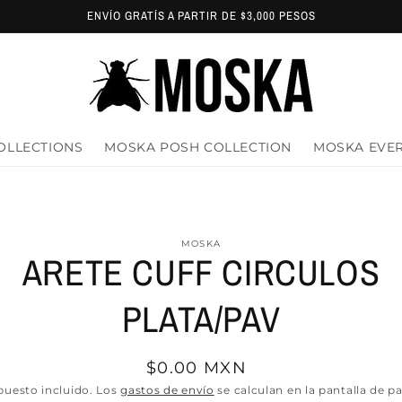
ENVÍO GRATÍS A PARTIR DE $3,000 PESOS
OLLECTIONS
MOSKA POSH COLLECTION
MOSKA EVE
amente
MOSKA
ARETE CUFF CIRCULOS
ación
oducto
PLATA/PAV
Precio
$0.00 MXN
habitual
uesto incluido. Los
gastos de envío
se calculan en la pantalla de p