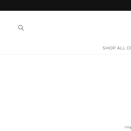
Ir
directamente
al contenido
SHOP ALL C
Ir
direct
a la
inform
del pr
Imp