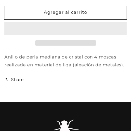
cantidad
cantidad
para
para
Agregar al carrito
ANILLO
ANILLO
COCOFLY
COCOFLY
MEDIUM
MEDIUM
Anillo de perla mediana de cristal con 4 moscas
realizada en material de liga (aleación de metales).
Share