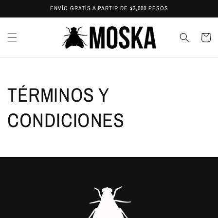
Ir
ENVÍO GRATÍS A PARTIR DE $3,000 PESOS
directamente
al contenido
Carrit
TÉRMINOS Y
CONDICIONES